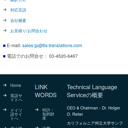
対応言語
会社概要
お見積り/お問合わせ
■
E-mail:
sales-jp@tls-translations.com
■
電話でのお問合せ： 03-4520-6467
Home
LINK
Technical Language
WORDS
Serviceの概要
英語サ
イトへ
CEO & Chairman：Dr. Holger
特許・
ドイツ
知的財
語サイ
O. Reiter
産
トへ
カリフォルニア州立大学サンフ