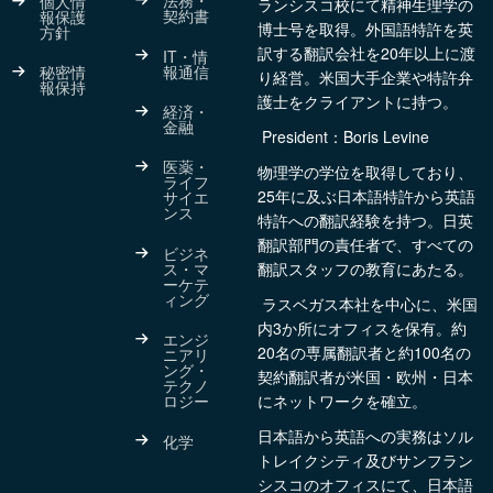
法務・
個人情
ランシスコ校にて精神生理学の
契約書
報保護
博士号を取得。外国語特許を英
方針
訳する翻訳会社を20年以上に渡
IT・情
報通信
秘密情
り経営。米国大手企業や特許弁
報保持
護士をクライアントに持つ。
経済・
金融
President：Boris Levine
医薬・
物理学の学位を取得しており、
ライフ
25年に及ぶ日本語特許から英語
サイエ
ンス
特許への翻訳経験を持つ。日英
翻訳部門の責任者で、すべての
ビジネ
ス・マ
翻訳スタッフの教育にあたる。
ーケテ
ィング
ラスベガス本社を中心に、米国
内3か所にオフィスを保有。約
エンジ
20名の専属翻訳者と約100名の
ニアリ
ング・
契約翻訳者が米国・欧州・日本
テクノ
にネットワークを確立。
ロジー
日本語から英語への実務はソル
化学
トレイクシティ及びサンフラン
シスコのオフィスにて、日本語