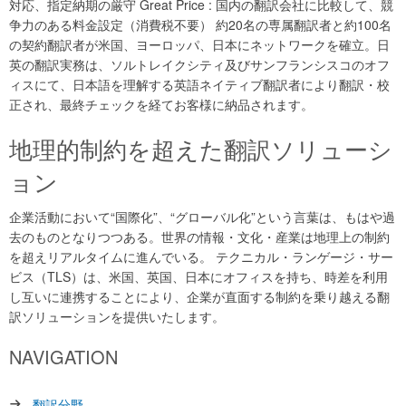
対応、指定納期の厳守 Great Price : 国内の翻訳会社に比較して、競
争力のある料金設定（消費税不要） 約20名の専属翻訳者と約100名
の契約翻訳者が米国、ヨーロッパ、日本にネットワークを確立。日
英の翻訳実務は、ソルトレイクシティ及びサンフランシスコのオフ
ィスにて、日本語を理解する英語ネイティブ翻訳者により翻訳・校
正され、最終チェックを経てお客様に納品されます。
地理的制約を超えた翻訳ソリューシ
ョン
企業活動において“国際化”、“グローバル化”という言葉は、もはや過
去のものとなりつつある。世界の情報・文化・産業は地理上の制約
を超えリアルタイムに進んでいる。 テクニカル・ランゲージ・サー
ビス（TLS）は、米国、英国、日本にオフィスを持ち、時差を利用
し互いに連携することにより、企業が直面する制約を乗り越える翻
訳ソリューションを提供いたします。
NAVIGATION
翻訳分野