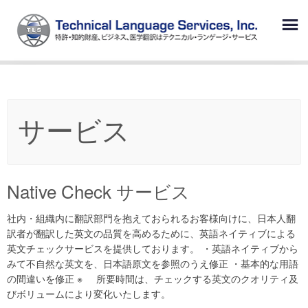
Skip
to
content
Technical Language Service – JP
特許・知的財産、ビジネス、医学翻訳はテクニカル・ランゲージ・サ
ービス
サービス
Native Check サービス
社内・組織内に翻訳部門を抱えておられるお客様向けに、日本人翻
訳者が翻訳した英文の品質を高めるために、英語ネイティブによる
英文チェックサービスを提供しております。 ・英語ネイティブから
みて不自然な英文を、日本語原文を参照のうえ修正 ・基本的な用語
の間違いを修正 ※ 所要時間は、チェックする英文のクオリティ及
びボリュームにより変化いたします。